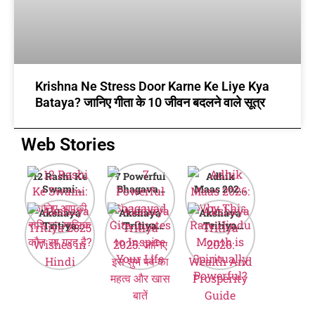
Krishna Ne Stress Door Karne Ke Liye Kya
Bataya? जानिए गीता के 10 जीवन बदलने वाले सूत्र
Web Stories
12 Rashi Ke
7 Powerful
Adhik
Swami:
Bhagavad
Maas 2026:
जानिए आपकी
Gita Quotes
Why This
Akshaya
Akshaya
Akshaya
राशि का मालिक
to Inspire
Rare Hindu
Tritiya
Tritiya
Tritiya
कौन सा ग्रह है?
Your Life
Month is
2025
2025: जानिए
2026:
Spiritually
Wishes in
इस शुभ पर्व का
Wealth And
Powerful?
Hindi
महत्व और खास
Prosperity
बातें
Guide