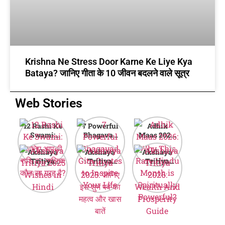
Krishna Ne Stress Door Karne Ke Liye Kya
Bataya? जानिए गीता के 10 जीवन बदलने वाले सूत्र
Web Stories
12 Rashi Ke
7 Powerful
Adhik
Swami:
Bhagavad
Maas 2026:
जानिए आपकी
Gita Quotes
Why This
Akshaya
Akshaya
Akshaya
राशि का मालिक
to Inspire
Rare Hindu
Tritiya
Tritiya
Tritiya
कौन सा ग्रह है?
Your Life
Month is
2025
2025: जानिए
2026:
Spiritually
Wishes in
इस शुभ पर्व का
Wealth And
Powerful?
Hindi
महत्व और खास
Prosperity
बातें
Guide