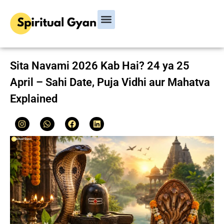
Bhagavad Gita
Hindu Rituals & Festivals
Chanakya Niti
Sita Navami 2026 Kab Hai? 24 ya 25
April – Sahi Date, Puja Vidhi aur Mahatva
Explained