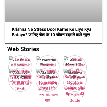
Krishna Ne Stress Door Karne Ke Liye Kya
Bataya? जानिए गीता के 10 जीवन बदलने वाले सूत्र
Web Stories
12 Rashi Ke
7 Powerful
Adhik
Swami:
Bhagavad
Maas 2026:
जानिए आपकी
Gita Quotes
Why This
Akshaya
Akshaya
Akshaya
राशि का मालिक
to Inspire
Rare Hindu
Tritiya
Tritiya
Tritiya
कौन सा ग्रह है?
Your Life
Month is
2025
2025: जानिए
2026:
Spiritually
Wishes in
इस शुभ पर्व का
Wealth And
Powerful?
Hindi
महत्व और खास
Prosperity
बातें
Guide