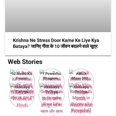
Krishna Ne Stress Door Karne Ke Liye Kya
Bataya? जानिए गीता के 10 जीवन बदलने वाले सूत्र
Web Stories
12 Rashi Ke
7 Powerful
Adhik
Swami:
Bhagavad
Maas 2026:
जानिए आपकी
Gita Quotes
Why This
Akshaya
Akshaya
Akshaya
राशि का मालिक
to Inspire
Rare Hindu
Tritiya
Tritiya
Tritiya
कौन सा ग्रह है?
Your Life
Month is
2025
2025: जानिए
2026:
Spiritually
Wishes in
इस शुभ पर्व का
Wealth And
Powerful?
Hindi
महत्व और खास
Prosperity
बातें
Guide