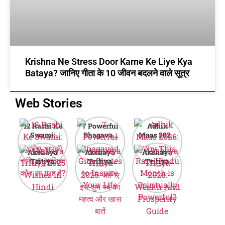
Krishna Ne Stress Door Karne Ke Liye Kya
Bataya? जानिए गीता के 10 जीवन बदलने वाले सूत्र
Web Stories
12 Rashi Ke
7 Powerful
Adhik
Swami:
Bhagavad
Maas 2026:
जानिए आपकी
Gita Quotes
Why This
Akshaya
Akshaya
Akshaya
राशि का मालिक
to Inspire
Rare Hindu
Tritiya
Tritiya
Tritiya
कौन सा ग्रह है?
Your Life
Month is
2025
2025: जानिए
2026:
Spiritually
Wishes in
इस शुभ पर्व का
Wealth And
Powerful?
Hindi
महत्व और खास
Prosperity
बातें
Guide