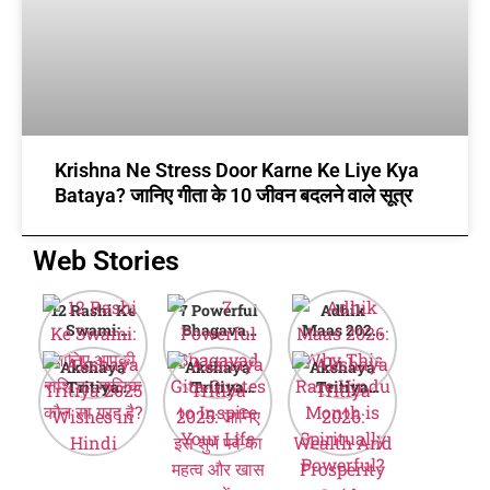
Krishna Ne Stress Door Karne Ke Liye Kya
Bataya? जानिए गीता के 10 जीवन बदलने वाले सूत्र
Web Stories
12 Rashi Ke
7 Powerful
Adhik
Swami:
Bhagavad
Maas 2026:
जानिए आपकी
Gita Quotes
Why This
Akshaya
Akshaya
Akshaya
राशि का मालिक
to Inspire
Rare Hindu
Tritiya
Tritiya
Tritiya
कौन सा ग्रह है?
Your Life
Month is
2025
2025: जानिए
2026:
Spiritually
Wishes in
इस शुभ पर्व का
Wealth And
Powerful?
Hindi
महत्व और खास
Prosperity
बातें
Guide