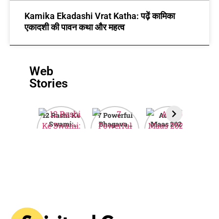
Kamika Ekadashi Vrat Katha: पढ़ें कामिका
एकादशी की पावन कथा और महत्व
Web
Stories
12 Rashi Ke
7 Powerful
Adhik
Ak
Swami:
Bhagavad
Maas 2026:
Tr
जानिए आपकी
Gita Quotes
Why This
2
राशि का मालिक
to Inspire
Rare Hindu
Wis
कौन सा ग्रह है?
Your Life
Month is
H
Spiritually
Powerful?